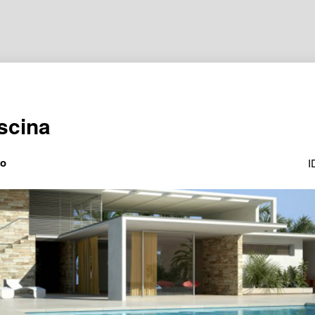
scina
io
I